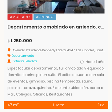
AMOBLADO
ARRIENDO
Departamento amoblado en arriendo, con Excelente ubicación
1.250.000
$
Avenida Presidente Kennedy Lateral 4947, Las Condes, Santiago Metropolitan Region 7550000, Chile
Departamento
Patricia Peñalva
Hace 1 año
Espectacular departamento, full amoblado y equipado,
dormitorio principal en suite. El edificio cuenta con sala
de eventos, gimnasio, piscina temperada, sauna,
piscina , terraza, quincho. Excelente ubicación, cerca a
Mall, Colegios, Oficinas, Restaurantes
2
47 m
1 Dorm
1 Ba