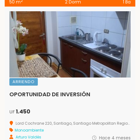
2
50 m
2 Dorm
1 Ba
ARRIENDO
OPORTUNIDAD DE INVERSIÓN
1.450
UF
Lord Cochrane 220, Santiago, Santiago Metropolitan Region 8320000, Chile
Monoambiente
Arturo Valdés
Hace 4 meses