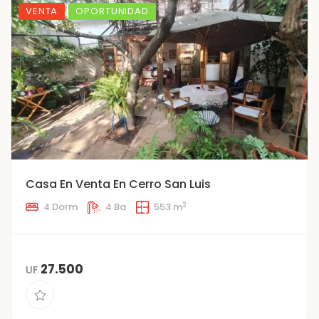
VENTA
OPORTUNIDAD
Casa En Venta En Cerro San Luis
2
4 Dorm
4 Ba
553 m
27.500
UF