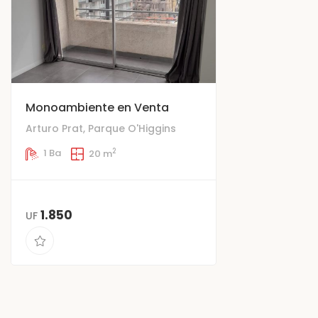
Monoambiente en Venta
Arturo Prat, Parque O'Higgins
2
1 Ba
20 m
1.850
UF