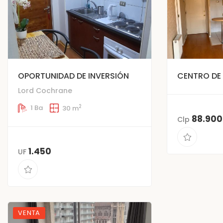
OPORTUNIDAD DE INVERSIÓN
CENTRO DE
Lord Cochrane
2
1 Ba
30 m
88.900
Clp
1.450
UF
VENTA