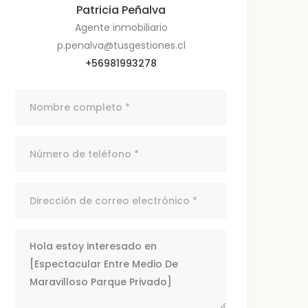
Patricia Peñalva
Agente inmobiliario
p.penalva@tusgestiones.cl
+56981993278