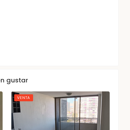
en gustar
VENTA
VE