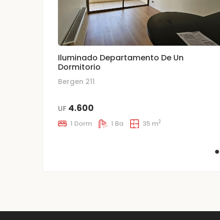
Iluminado Departamento De Un
Dormitorio
Bergen 211
4.600
UF
2
1 Dorm
1 Ba
35 m