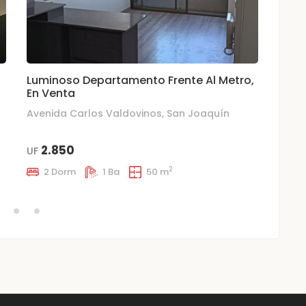
Luminoso Departamento Frente Al Metro,
Depa
En Venta
Avenida Carlos Valdovinos, San Joaquín
3
UF
2.850
UF
2
2
2 Dorm
1 Ba
50 m