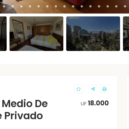
e Medio De
18.000
UF
e Privado