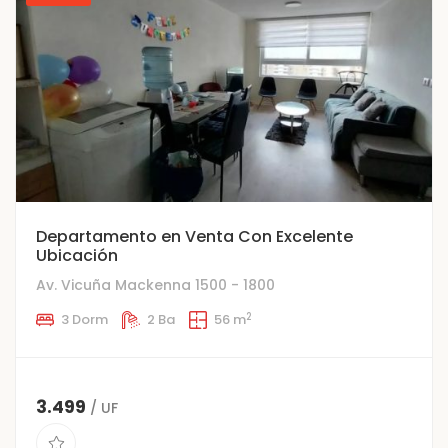
Departamento en Venta Con Excelente
Ubicación
Av. Vicuña Mackenna 1500 - 1800
2
3 Dorm
2 Ba
56 m
3.499
/ UF