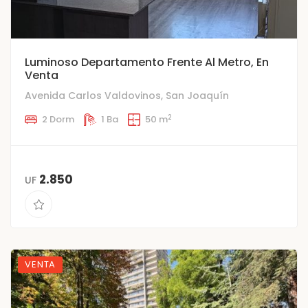
Luminoso Departamento Frente Al Metro, En
Venta
Avenida Carlos Valdovinos, San Joaquín
2
2 Dorm
1 Ba
50 m
2.850
UF
VENTA