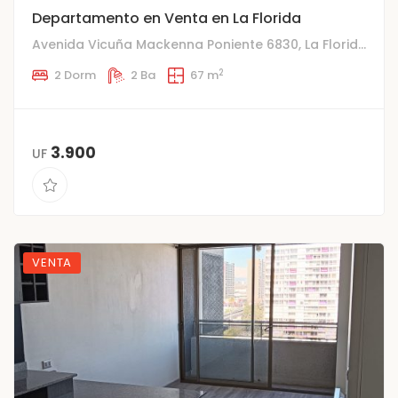
Departamento en Venta en La Florida
Avenida Vicuña Mackenna Poniente 6830, La Florida
2
2 Dorm
2 Ba
67 m
3.900
UF
VENTA