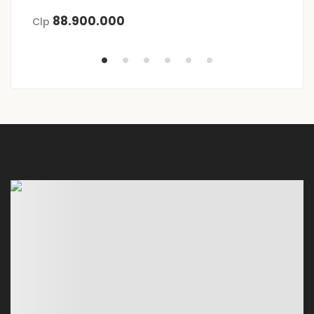
Be
88.900.000
Clp
U