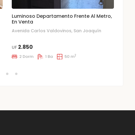
Luminoso Departamento Frente Al Metro,
Depa
En Venta
Ubic
Avenida Carlos Valdovinos, San Joaquín
Av. V
2.850
3.49
UF
2
2 Dorm
1 Ba
50 m
3