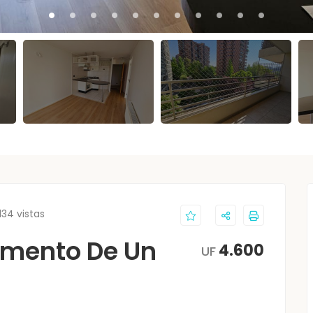
134 vistas
amento De Un
4.600
UF