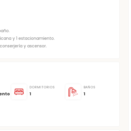
baño.
cana y 1 estacionamiento.
conserjería y ascensor.
DORMITORIOS
BAÑOS
ento
1
1