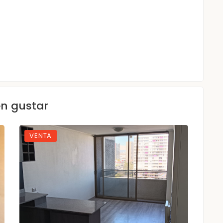
en gustar
VENTA
VE