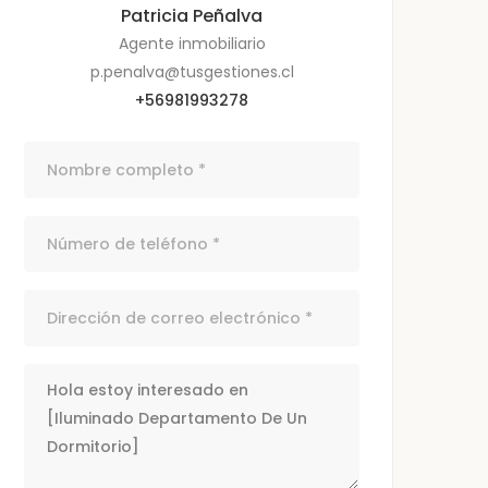
Patricia Peñalva
Agente inmobiliario
p.penalva@tusgestiones.cl
+56981993278