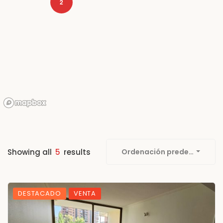
2
Showing all
5
results
Ordenación predetermina
DESTACADO
VENTA