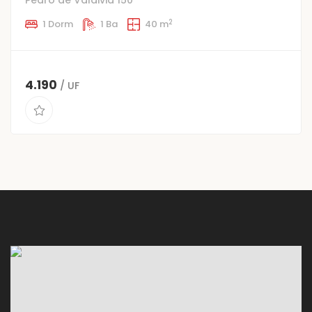
Pedro de Valdivia 150
2
1 Dorm
1 Ba
40 m
4.190
/ UF