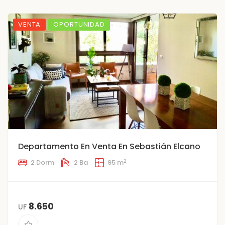
VENTA
OPORTUNIDAD
Departamento En Venta En Sebastián Elcano
2
2 Dorm
2 Ba
95 m
8.650
UF