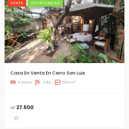
VENTA
OPORTUNIDAD
Casa En Venta En Cerro San Luis
2
4 Dorm
4 Ba
553 m
27.500
UF