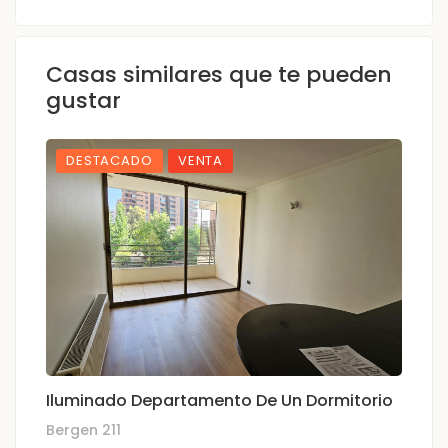
Casas similares que te pueden
gustar
DESTACADO
VENTA
Iluminado Departamento De Un Dormitorio
D
Bergen 211
Sa