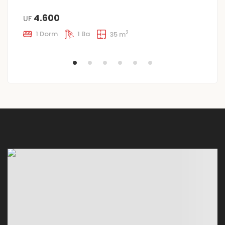
4.600
UF
$
2
1 Dorm
1 Ba
35 m