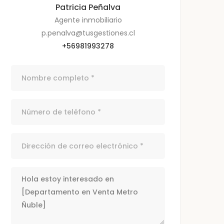
Patricia Peñalva
Agente inmobiliario
p.penalva@tusgestiones.cl
+56981993278