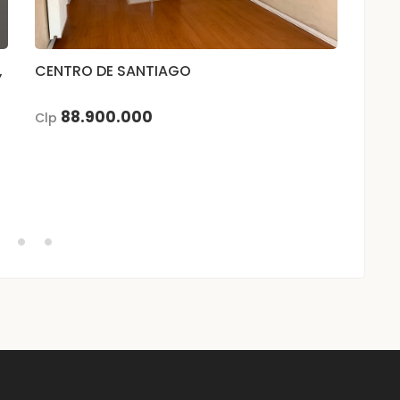
,
CENTRO DE SANTIAGO
Depa
88.900.000
Clp
3
UF
2