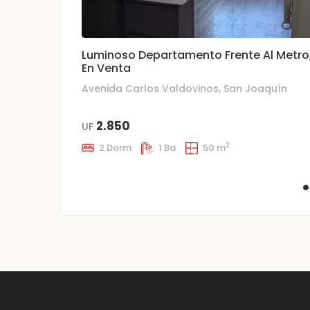
Luminoso Departamento Frente Al Metro
En Venta
Avenida Carlos Valdovinos, San Joaquín
2.850
UF
2
2 Dorm
1 Ba
50 m