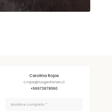
Carolina Rojas
c.rojas@tusgestiones.cl
+56973878060