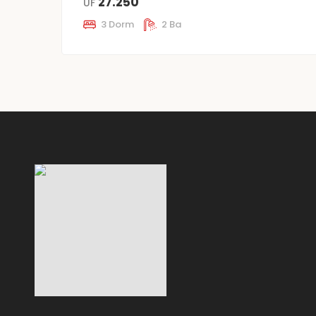
27.250
UF
3 Dorm
2 Ba