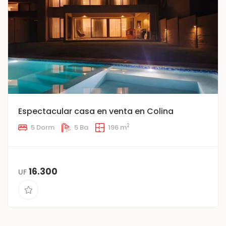
Espectacular casa en venta en Colina
2
5 Dorm
5 Ba
196 m
16.300
UF