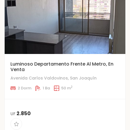
Luminoso Departamento Frente Al Metro, En
Venta
Avenida Carlos Valdovinos, San Joaquín
2
2 Dorm
1 Ba
50 m
2.850
UF