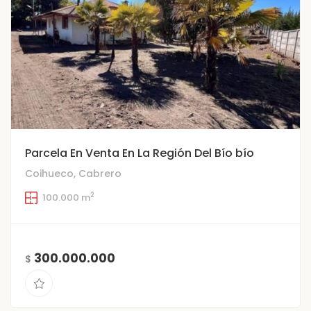
Parcela En Venta En La Región Del Bío bío
Coihueco, Cabrero
2
100.000 m
300.000.000
$